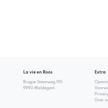
La vie en Roos
Extra
Brugse Steenweg 195
Openin
9990
Maldegem
Voorwa
Privac
Over o