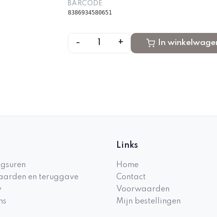
BARCODE
8386934580651
-
+
1
In winkelwage
Links
gsuren
Home
arden en teruggave
Contact
y
Voorwaarden
ns
Mijn bestellingen