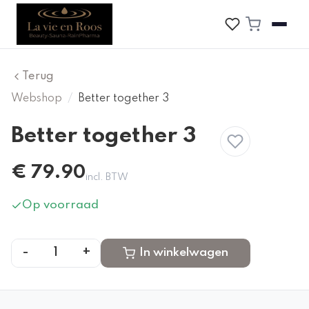
Terug
Webshop
/
Better together 3
Better together 3
€
79.90
incl. BTW
Op voorraad
-
+
1
In winkelwagen