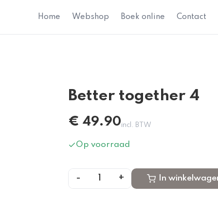
Home
Webshop
Boek online
Contact
Better together 4
€
49.90
incl. BTW
Op voorraad
-
+
1
In winkelwage