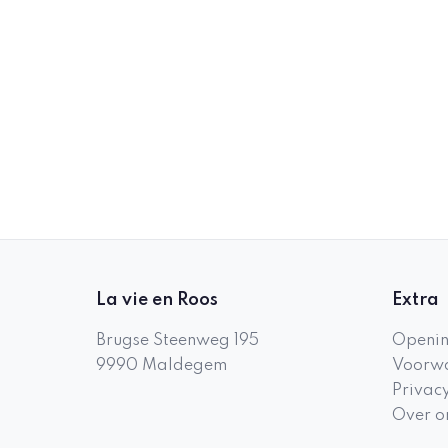
La vie en Roos
Extra
Brugse Steenweg 195
Openin
9990
Maldegem
Voorwa
Privac
Over o