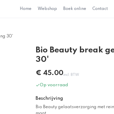
Home
Webshop
Boek online
Contact
ing 30'
Bio Beauty break g
30'
€
45.00
incl. BTW
Op voorraad
Beschrijving
Bio Beauty gelaatsverzorging met rei
maat.