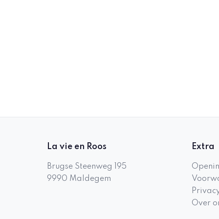
La vie en Roos
Extra
Brugse Steenweg 195
Openin
9990
Maldegem
Voorwa
Privac
Over o