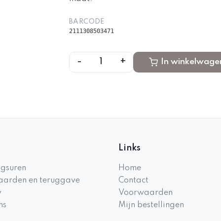
BARCODE
2111308503471
-
+
1
In winkelwage
Links
gsuren
Home
arden en teruggave
Contact
y
Voorwaarden
ns
Mijn bestellingen