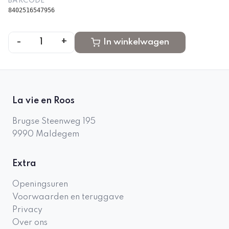
BARCODE
8402516547956
-
+
1
In winkelwagen
La vie en Roos
Brugse Steenweg 195
9990
Maldegem
Extra
Openingsuren
Voorwaarden en teruggave
Privacy
Over ons