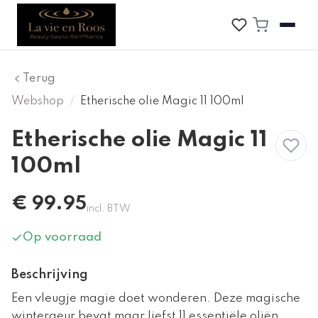
Terug
Webshop
/
Etherische olie Magic 11 100ml
Etherische olie Magic 11
100ml
€
99.95
incl. BTW
Op voorraad
Beschrijving
Een vleugje magie doet wonderen. Deze magische
wintergeur bevat maar liefst 11 essentiële oliën.