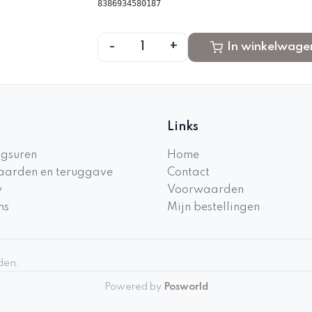
8386934580187
-
+
1
In winkelwage
Links
gsuren
Home
arden en teruggave
Contact
y
Voorwaarden
ns
Mijn bestellingen
den.
Powered by
Posworld