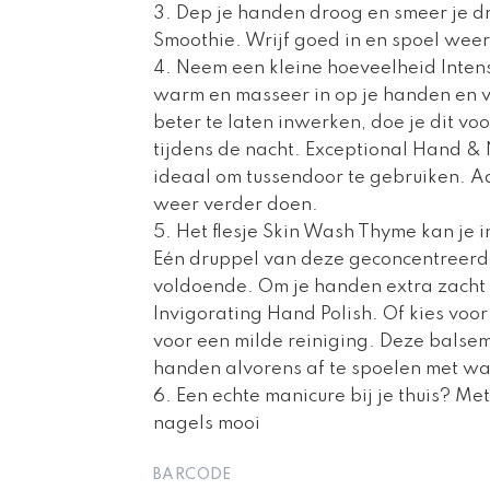
3. Dep je handen droog en smeer je 
Smoothie. Wrijf goed in en spoel weer
4. Neem een kleine hoeveelheid Inten
warm en masseer in op je handen en 
beter te laten inwerken, doe je dit 
tijdens de nacht. Exceptional Hand & 
ideaal om tussendoor te gebruiken. 
weer verder doen.
5. Het flesje Skin Wash Thyme kan je i
Eén druppel van deze geconcentreerde
voldoende. Om je handen extra zacht 
Invigorating Hand Polish. Of kies vo
voor een milde reiniging. Deze balse
handen alvorens af te spoelen met wa
6. Een echte manicure bij je thuis? Me
nagels mooi
BARCODE