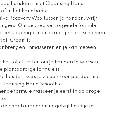
droge handen in met Cleansing Hand
 af in het handbadje.
sive Recovery Wax tussen je handen, wrijf
vingers. Om de diep verzorgende formule
voor het slapengaan en draag je handschoenen
Nail Cream is
Aanbrengen, inmasseren en je kan meteen
n het toilet zetten om je handen te wassen.
 plantaardige formule is
te houden, was je ze een keer per dag met
or Cleansing Hand Smoothie
mende formule masseer je eerst in op droge
ter.
t de nagelknipper en nagelvijl houd je je