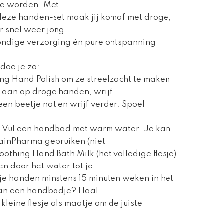
te worden. Met
deze handen-set maak jij komaf met droge,
r snel weer jong
ondige verzorging én pure ontspanning
doe je zo:
ting Hand Polish om ze streelzacht te maken
 aan op droge handen, wrijf
en beetje nat en wrijf verder. Spoel
g? Vul een handbad met warm water. Je kan
RainPharma gebruiken (niet
othing Hand Bath Milk (het volledige flesje)
en door het water tot je
je handen minstens 15 minuten weken in het
van een handbadje? Haal
kleine flesje als maatje om de juiste