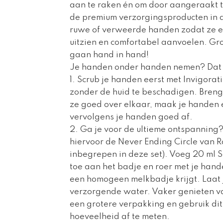
aan te raken én om door aangeraakt 
de premium verzorgingsproducten in 
ruwe of verweerde handen zodat ze e
uitzien en comfortabel aanvoelen. Gr
gaan hand in hand!
Je handen onder handen nemen? Dat 
1. Scrub je handen eerst met Invigora
zonder de huid te beschadigen. Breng
ze goed over elkaar, maak je handen e
vervolgens je handen goed af.
2. Ga je voor de ultieme ontspannin
hiervoor de Never Ending Circle van 
inbegrepen in deze set). Voeg 20 ml So
toe aan het badje en roer met je hand
een homogeen melkbadje krijgt. Laat 
verzorgende water. Vaker genieten 
een grotere verpakking en gebruik dit 
hoeveelheid af te meten.