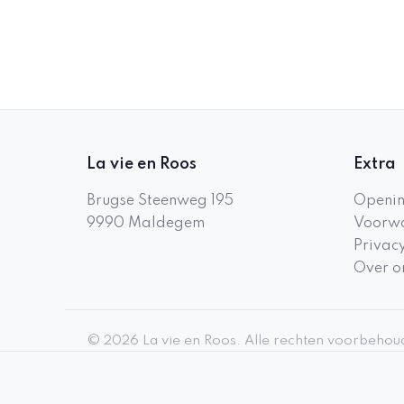
La vie en Roos
Extra
Brugse Steenweg 195
Openin
9990
Maldegem
Voorwa
Privac
Over o
©
2026
La vie en Roos
.
Alle rechten voorbehou