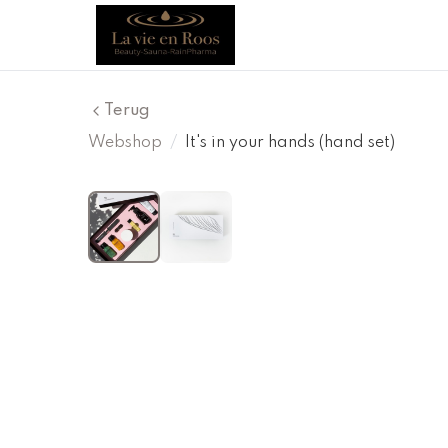
Terug
Webshop
/
It's in your hands (hand set)