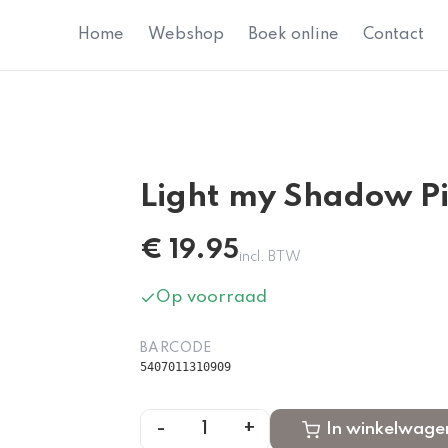
Home
Webshop
Boek online
Contact
Light my Shadow Pi
€
19.95
incl. BTW
Op voorraad
BARCODE
5407011310909
-
+
1
In winkelwage