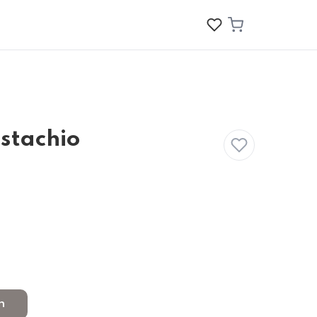
stachio
n