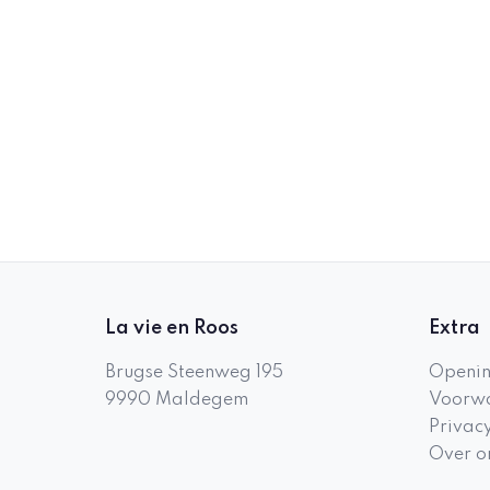
La vie en Roos
Extra
Brugse Steenweg 195
Openin
9990
Maldegem
Voorwa
Privac
Over o