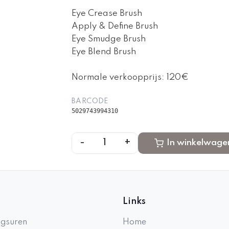
Eye Crease Brush
Apply & Define Brush
Eye Smudge Brush
Eye Blend Brush
Normale verkoopprijs: 120€
BARCODE
5029743994310
-
+
1
In winkelwage
Links
gsuren
Home