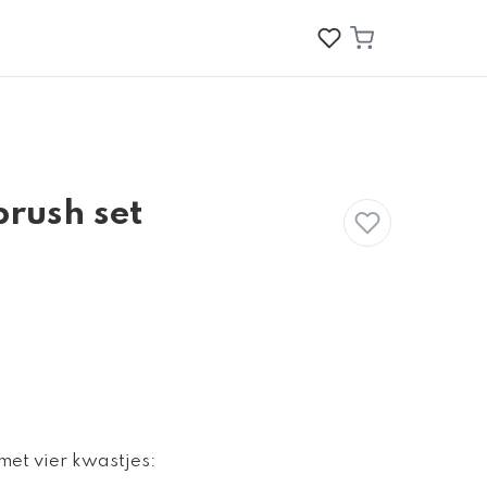
brush set
et vier kwastjes: