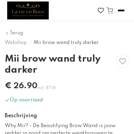
Terug
Webshop
/
Mii brow wand truly darker
Mii brow wand truly
darker
€
26.90
incl. BTW
Op voorraad
Beschrijving
Why Mii? - De Beautifying Brow Wand is jouw
redder in nood om perfecte wenkbrauwen te