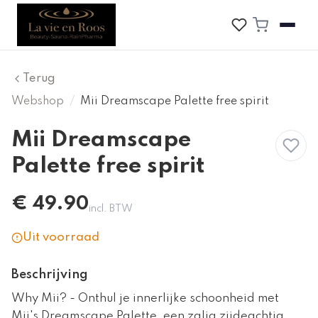
Terug
Webshop
/
Mii Dreamscape Palette free spirit
Mii Dreamscape
Palette free spirit
€
49.90
incl. BTW
Uit voorraad
Beschrijving
Why Mii? - Onthul je innerlijke schoonheid met
Mii's Dreamscape Palette, een zalig zijdeachtig