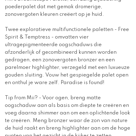
poederpalet dat met gemak dromerige,
zonovergoten kleuren creëert op je huid.
Twee exploratieve multifunctionele paletten - Free
Spirit & Temptress - omvatten vier
ultragepigmenteerde oogschaduws die
afzonderlijk of gecombineerd kunnen worden
gedragen, een zonovergoten bronzer en een
parelmoer highlighter, verzegeld met een luxueuze
gouden sluiting. Vouw het gespiegelde palet open
en onthul je ware zelf. Paradise is found!
Tip from Mii? - Voor ogen, breng matte
oogschaduw aan als basis om diepte te creëren en
voeg daarna shimmer aan om een oplichtende look
te creëren. Meng bronzer waar de zon van nature
de huid raakt en breng highlighter aan om de hoge
punten van het gezicht in de kijker te zetten.