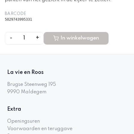
BARCODE
5029743995331
-
+
1
In winkelwagen
La vie en Roos
Brugse Steenweg 195
9990
Maldegem
Extra
Openingsuren
Voorwaarden en teruggave