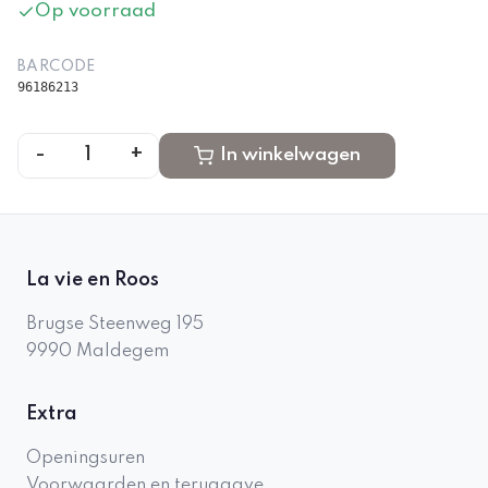
Op voorraad
BARCODE
96186213
-
+
1
In winkelwagen
La vie en Roos
Brugse Steenweg 195
9990
Maldegem
Extra
Openingsuren
Voorwaarden en teruggave