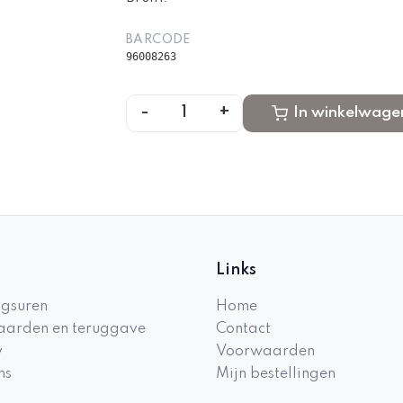
BARCODE
96008263
-
+
1
In winkelwage
Links
gsuren
Home
arden en teruggave
Contact
y
Voorwaarden
ns
Mijn bestellingen