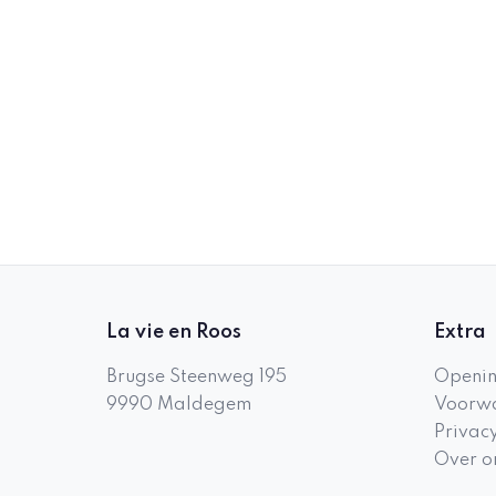
La vie en Roos
Extra
Brugse Steenweg 195
Openin
9990
Maldegem
Voorwa
Privac
Over o