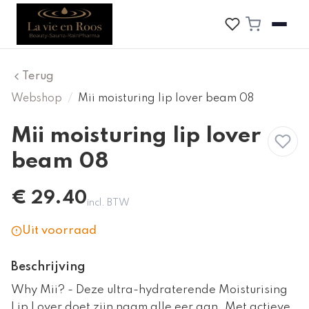
Terug
Webshop
/
Mii moisturing lip lover beam 08
Mii moisturing lip lover
beam 08
€
29.40
incl. BTW
Uit voorraad
Beschrijving
Why Mii? - Deze ultra-hydraterende Moisturising
Lip Lover doet zijn naam alle eer aan. Met actieve