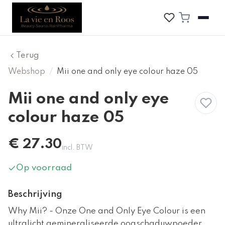
Terug
Webshop
/
Mii one and only eye colour haze 05
Mii one and only eye
colour haze 05
€
27.30
incl. BTW
Op voorraad
Beschrijving
Why Mii? - Onze One and Only Eye Colour is een
ultralicht gemineraliseerde oogschaduwpoeder