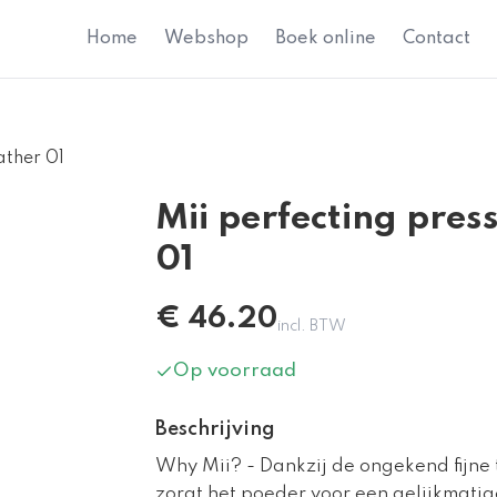
Home
Webshop
Boek online
Contact
ather 01
Mii perfecting pre
01
€
46.20
incl. BTW
Op voorraad
Beschrijving
Why Mii? - Dankzij de ongekend fijne
zorgt het poeder voor een gelijkmatig