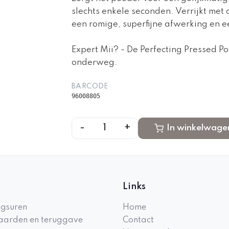
slechts enkele seconden. Verrijkt met 
een romige, superfijne afwerking en e
Expert Mii? - De Perfecting Pressed P
onderweg.
BARCODE
96008805
-
+
1
In winkelwage
Links
gsuren
Home
arden en teruggave
Contact