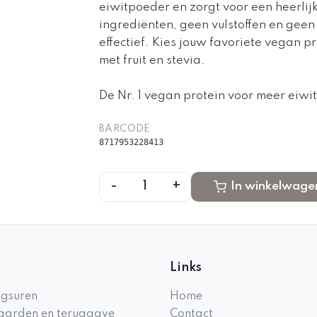
eiwitpoeder en zorgt voor een heerlij
ingrediënten, geen vulstoffen en gee
effectief. Kies jouw favoriete vegan p
met fruit en stevia.
De Nr. 1 vegan protein voor meer eiwi
BARCODE
8717953228413
-
+
1
In winkelwage
Links
gsuren
Home
arden en teruggave
Contact