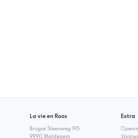
La vie en Roos
Extra
Brugse Steenweg 195
Openin
9990
Maldegem
Voorwa