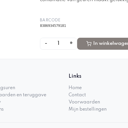
BARCODE
8386934579181
-
+
1
In winkelwage
Links
gsuren
Home
arden en teruggave
Contact
y
Voorwaarden
ns
Mijn bestellingen