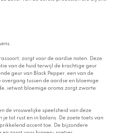
sens.
rassoort, zorgt voor de aardse noten. Deze
tie van de huid terwijl de krachtige geur
nde geur van Black Pepper, een van de
de overgang tussen de aardse en bloemige
nde, ietwat bloemige aroma zorgt zwarte
nen de vrouwelijke speelsheid van deze
e tot rust en in balans. De zoete toets van
 prikkelend accent toe. De bijzondere
 en zorgt voor binnen- pretjes.