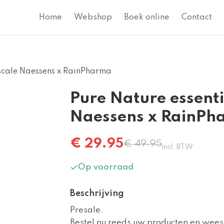
Home
Webshop
Boek online
Contact
ascale Naessens x RainPharma
Pure Nature essenti
Naessens x RainPh
€
29.95
€
49.95
incl. BTW
Op voorraad
Beschrijving
Presale.
Bestel nu reeds uw producten en wees 