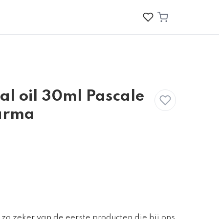
al oil 30ml Pascale
arma
zo zeker van de eerste producten die bij ons