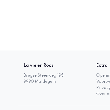
La vie en Roos
Extra
Brugse Steenweg 195
Openin
9990
Maldegem
Voorwa
Privac
Over o