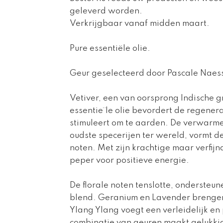
geleverd worden.
Verkrijgbaar vanaf midden maart.
Pure essentiële olie.
Geur geselecteerd door Pascale Naes
Vetiver, een van oorsprong Indische g
essentie¨le olie bevordert de regenera
stimuleert om te aarden. De verwarme
oudste specerijen ter wereld, vormt 
noten. Met zijn krachtige maar verfij
peper voor positieve energie.
De florale noten tenslotte, ondersteu
blend. Geranium en Lavender brengen j
Ylang Ylang voegt een verleidelijk en
combinatie van geuren maakt gelukkig