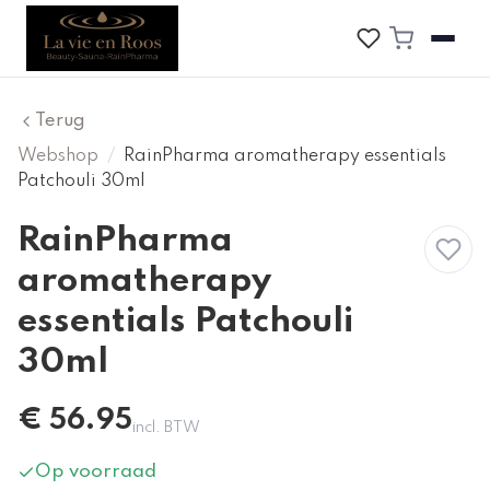
Terug
Webshop
/
RainPharma aromatherapy essentials
Patchouli 30ml
RainPharma
aromatherapy
essentials Patchouli
30ml
€
56.95
incl. BTW
Op voorraad