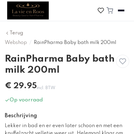
Terug
Webshop
/
RainPharma Baby bath milk 200ml
RainPharma Baby bath
milk 200ml
€
29.95
incl. BTW
Op voorraad
Beschrijving
Lekker in bad en er even later schoon en met een
knuffelzacht velletje weer uit. Helemaal klaar om