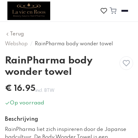
Terug
Webshop
/
RainPharma body wonder towel
RainPharma body
wonder towel
€
16.95
incl. BTW
Op voorraad
Beschrijving
RainPharma liet zich inspireren door de Japanse
badcultuur. De Body Wonder Towel is een