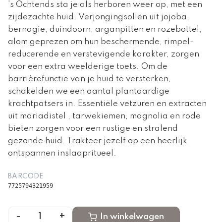
’s Ochtends sta je als herboren weer op, met een
zijdezachte huid. Verjongingsoliën uit jojoba,
bernagie, duindoorn, arganpitten en rozebottel,
alom geprezen om hun beschermende, rimpel-
reducerende en verstevigende karakter, zorgen
voor een extra weelderige toets. Om de
barrièrefunctie van je huid te versterken,
schakelden we een aantal plantaardige
krachtpatsers in. Essentiële vetzuren en extracten
uit mariadistel , tarwekiemen, magnolia en rode
bieten zorgen voor een rustige en stralend
gezonde huid. Trakteer jezelf op een heerlijk
ontspannen inslaapritueel.
BARCODE
7725794321959
-
+
1
In winkelwagen