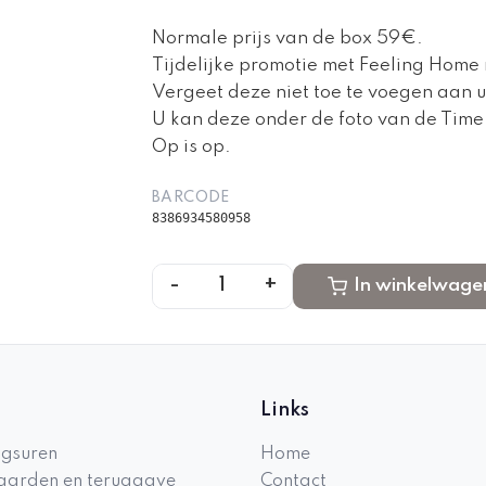
Normale prijs van de box 59€.
Tijdelijke promotie met Feeling Home
Vergeet deze niet toe te voegen aan u
U kan deze onder de foto van de Time 
Op is op.
BARCODE
8386934580958
-
+
1
In winkelwage
Links
gsuren
Home
arden en teruggave
Contact