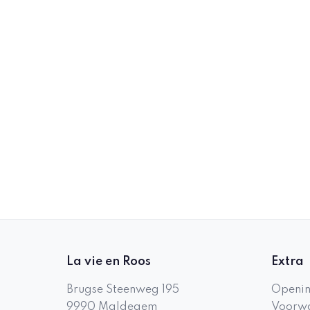
La vie en Roos
Extra
Brugse Steenweg 195
Openin
9990
Maldegem
Voorwa