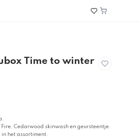
box Time to winter
a.
e Fire, Cedarwood skinwash en geursteentje.
t in het assortiment.