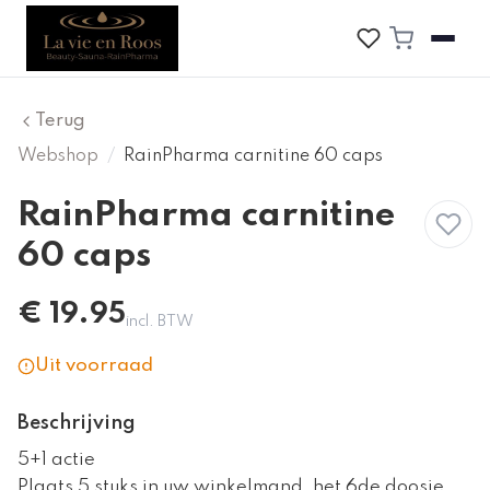
Terug
Webshop
/
RainPharma carnitine 60 caps
RainPharma carnitine
60 caps
€
19.95
incl. BTW
Uit voorraad
Beschrijving
5+1 actie
Plaats 5 stuks in uw winkelmand, het 6de doosje