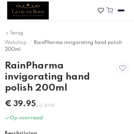
Terug
Webshop
/
RainPharma invigorating hand polish
200ml
RainPharma
invigorating hand
polish 200ml
€
39.95
incl. BTW
Op voorraad
Beschrijving