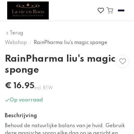
Terug
Webshop
/
RainPharma liu's magic sponge
RainPharma liu's magic
sponge
€
16.95
incl. BTW
Op voorraad
Beschrijving
Behoud de natuurlijke balans van je huid. Gebruik
deze magische spons elke dag op je gezicht en