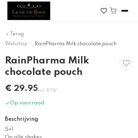
Terug
Webshop
/
RainPharma Milk chocolate pouch
RainPharma Milk
chocolate pouch
€
29.95
incl. BTW
Op voorraad
Beschrijving
5+1
Op alle shakes.