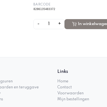
BARCODE
8286135483372
-
+
1
In winkelwage
Links
gsuren
Home
arden en teruggave
Contact
y
Voorwaarden
ns
Mijn bestellingen