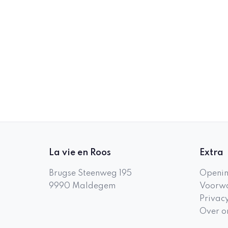
La vie en Roos
Extra
Brugse Steenweg 195
Openin
9990
Maldegem
Voorwa
Privac
Over o