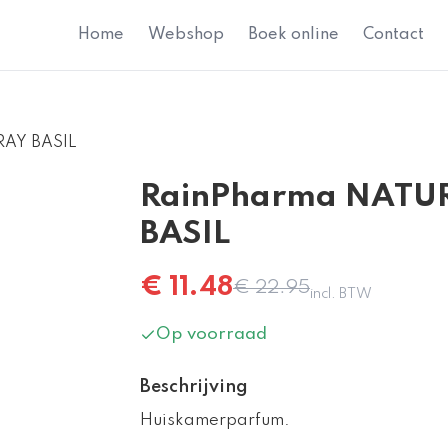
Home
Webshop
Boek online
Contact
AY BASIL
RainPharma NATU
BASIL
€
11.48
€
22.95
incl. BTW
Op voorraad
Beschrijving
Huiskamerparfum.