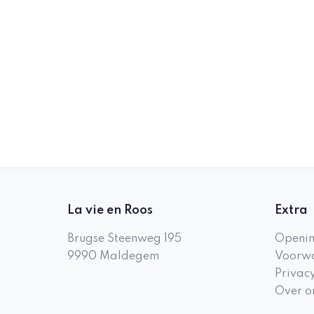
La vie en Roos
Extra
Brugse Steenweg 195
Openin
9990
Maldegem
Voorwa
Privac
Over o