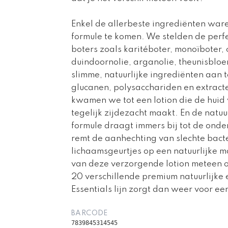
Enkel de allerbeste ingrediënten war
formule te komen. We stelden de perf
boters zoals karitéboter, monoïboter, 
duindoornolie, arganolie, theunisblo
slimme, natuurlijke ingrediënten aan t
glucanen, polysacchariden en extracte
kwamen we tot een lotion die de huid 
tegelijk zijdezacht maakt. En de natu
formule draagt immers bij tot de ond
remt de aanhechting van slechte bac
lichaamsgeurtjes op een natuurlijke 
van deze verzorgende lotion meteen 
20 verschillende premium natuurlijke 
Essentials lijn zorgt dan weer voor een
BARCODE
7839845314545