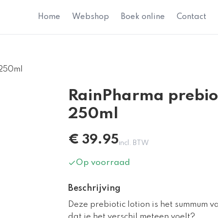
Home
Webshop
Boek online
Contact
 250ml
RainPharma prebioti
250ml
€
39.95
incl. BTW
Op voorraad
Beschrijving
Deze prebiotic lotion is het summum 
dat je het verschil meteen voelt?