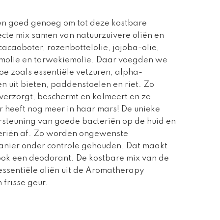
en goed genoeg om tot deze kostbare
ecte mix samen van natuurzuivere oliën en
cacaoboter, rozenbottelolie, jojoba-olie,
emolie en tarwekiemolie. Daar voegden we
oe zoals essentiële vetzuren, alpha-
n uit bieten, paddenstoelen en riet. Zo
verzorgt, beschermt en kalmeert en ze
ur heeft nog meer in haar mars! De unieke
ersteuning van goede bacteriën op de huid en
teriën af. Zo worden ongewenste
manier onder controle gehouden. Dat maakt
ook een deodorant. De kostbare mix van de
essentiële oliën uit de Aromatherapy
 frisse geur.