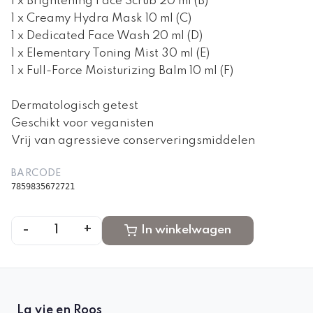
1 x Brightening Face Scrub 20 ml (B)
1 x Creamy Hydra Mask 10 ml (C)
1 x Dedicated Face Wash 20 ml (D)
1 x Elementary Toning Mist 30 ml (E)
1 x Full-Force Moisturizing Balm 10 ml (F)
Dermatologisch getest
Geschikt voor veganisten
Vrij van agressieve conserveringsmiddelen
BARCODE
7859835672721
-
+
1
In winkelwagen
La vie en Roos