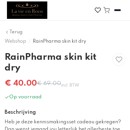
Terug
Webshop
/
RainPharma skin kit dry
RainPharma skin kit
Korting
dry
€
40.00
€
69.00
incl. BTW
Op voorraad
Beschrijving
Heb je deze kennismakingsset cadeau gekregen?
Dan wenst iemand jou letterlijk het allerbeste toe.