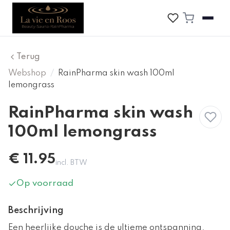
Terug
Webshop
/
RainPharma skin wash 100ml
lemongrass
RainPharma skin wash
100ml lemongrass
€
11.95
incl. BTW
Op voorraad
Beschrijving
Een heerlijke douche is de ultieme ontspanning.