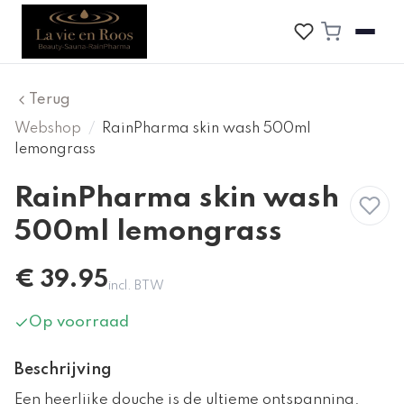
Terug
Webshop
/
RainPharma skin wash 500ml
lemongrass
RainPharma skin wash
500ml lemongrass
€
39.95
incl. BTW
Op voorraad
Beschrijving
Een heerlijke douche is de ultieme ontspanning.