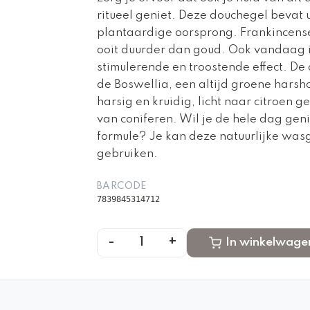
ritueel geniet. Deze douchegel bevat u
plantaardige oorsprong. Frankincens
ooit duurder dan goud. Ook vandaag is
stimulerende en troostende effect. De 
de Boswellia, een altijd groene hars
harsig en kruidig, licht naar citroen
van coniferen. Wil je de hele dag gen
formule? Je kan deze natuurlijke was
gebruiken.
BARCODE
7839845314712
-
+
1
In winkelwage