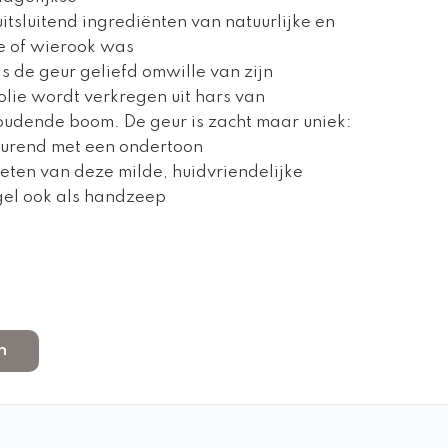
itsluitend ingrediënten van natuurlijke en
e of wierook was
 de geur geliefd omwille van zijn
olie wordt verkregen uit hars van
houdende boom. De geur is zacht maar uniek:
 geurend met een ondertoon
ieten van deze milde, huidvriendelijke
gel ook als handzeep
n