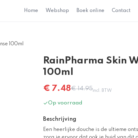
Home
Webshop
Boek online
Contact
nse 100ml
RainPharma Skin W
100ml
€
7.48
€
14.95
incl. BTW
Op voorraad
Beschrijving
Een heerlijke douche is de ultieme o
zorg je ervoor dat ook je huid van dit 