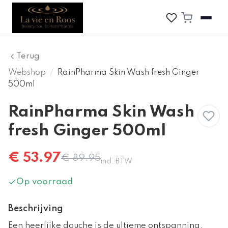
Terug
Webshop
/
RainPharma Skin Wash fresh Ginger
500ml
RainPharma Skin Wash
Korting
fresh Ginger 500ml
€
53.97
€
89.95
incl. BTW
Op voorraad
Beschrijving
Een heerlijke douche is de ultieme ontspanning.