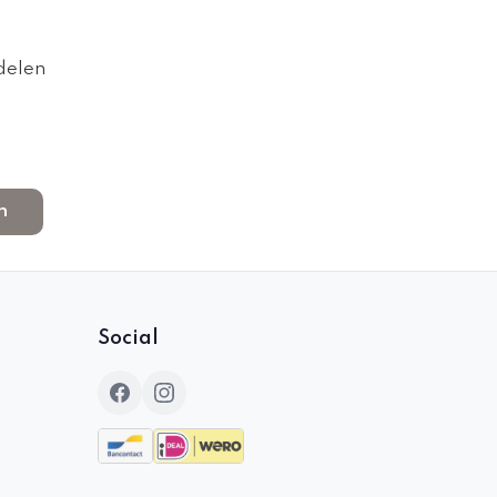
delen
n
Social