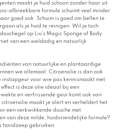
enten maakt je huid schoon zonder haar uit
 bio-afbreekbare formule schuimt veel minder
maar goed ook. Schuim is goed om bellen te
gaan als je huid te reinigen. Wil je toch
 douchegel op Liu’s Magic Sponge of Body
et van een weldadig en natuurlijk
ediënten van natuurlijke en plantaardige
ennen we allemaal. Citroenolie is dan ook
te instapgeur voor wie pas kennismaakt met
ffect is deze olie ideaal bij een
wekte en verfrissende geur komt ook van
citroenolie maakt je alert en verheldert het
oor een verkwikkende douche met
ten van deze milde, huidvriendelijke formule?
ls handzeep gebruiken.