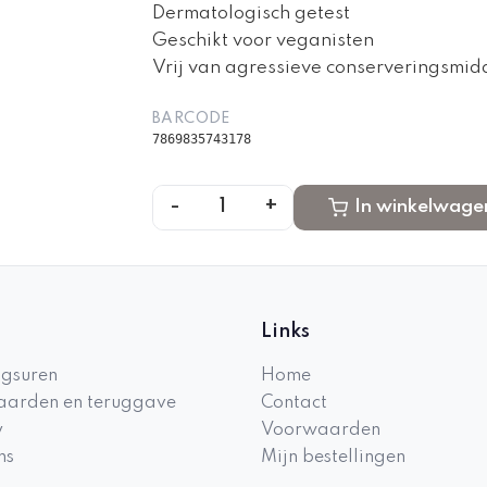
Dermatologisch getest
Geschikt voor veganisten
Vrij van agressieve conserveringsmid
BARCODE
7869835743178
-
+
1
In winkelwage
Links
gsuren
Home
arden en teruggave
Contact
y
Voorwaarden
ns
Mijn bestellingen