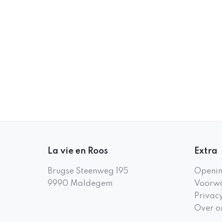
La vie en Roos
Extra
Brugse Steenweg 195
Openin
9990
Maldegem
Voorwa
Privac
Over o