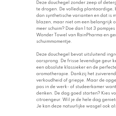
Deze douchegel zonder zeep of deterg
te drogen. De volledig plantaardige,
dan synthetische varianten en dat is 
blazen, maar niet om een belangrijk or
meer schuim? Doe dan 1 tot 3 pompjes
Wonder Towel van RainPharma en geni
schuimmomentje.
Deze douchegel bevat uitsluitend ingr
oorsprong. De frisse levendige geur k
een absolute klassieker en de perfec
aromatherapie. Dankzij het zuiverend e
verkoudheid of griepje. Maar de opge
pas in de werk- of studeerkamer want 
denken. De dag goed starten? Kies v
citroengeur. Wil je de hele dag genie
Je kan deze natuurlijke wasgel ook a