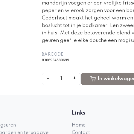
mandarijn voegen er een vrolijke fris
peper en wierook zorgen voor een bo
Cederhout maakt het geheel warm en
boslucht tot in je badkamer. Een zweem
in huis. Met deze betoverende blend v
geuren geef je elke douche een magis
BARCODE
8386934580699
-
+
1
In winkelwage
Links
gsuren
Home
arden en teruggave
Contact