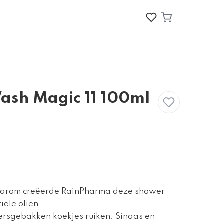
ash Magic 11 100ml
aarom creëerde RainPharma deze shower
iële oliën.
ersgebakken koekjes ruiken. Sinaas en