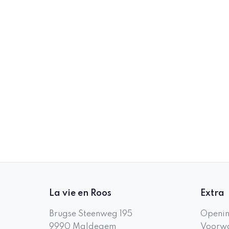
La vie en Roos
Extra
Brugse Steenweg 195
Openin
9990
Maldegem
Voorwa