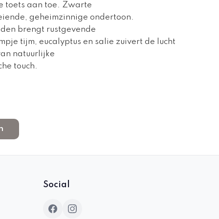
se toets aan toe. Zwarte
eiende, geheimzinnige ondertoon.
 den brengt rustgevende
pje tijm, eucalyptus en salie zuivert de lucht
an natuurlijke
che touch.
n
Social