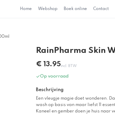
Home
Webshop
Boek online
Contact
100ml
RainPharma Skin W
€
13.95
incl. BTW
Op voorraad
Beschrijving
Een vleugje magie doet wonderen. D
wash op basis van maar liefst 11 essent
Kaneel en gember doen je huis naar v