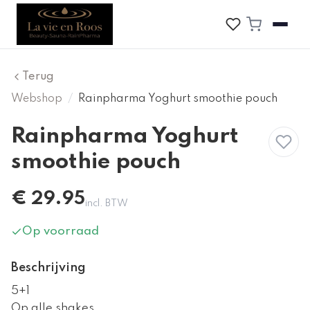
Terug
Webshop
/
Rainpharma Yoghurt smoothie pouch
Rainpharma Yoghurt
smoothie pouch
€
29.95
incl. BTW
Op voorraad
Beschrijving
5+1
Op alle shakes.