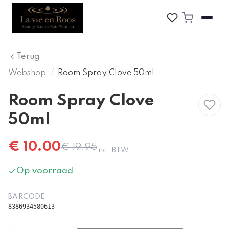
Terug
Webshop
/
Room Spray Clove 50ml
Room Spray Clove
Korting
50ml
€
10.00
€
19.95
incl. BTW
Op voorraad
BARCODE
8386934580613