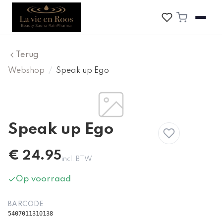
Terug
Webshop
/
Speak up Ego
Speak up Ego
€
24.95
incl. BTW
Op voorraad
BARCODE
5407011310138