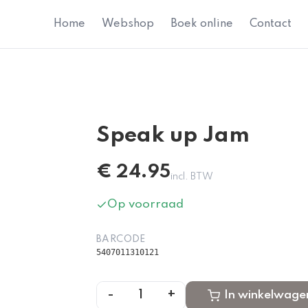
Home
Webshop
Boek online
Contact
Speak up Jam
€
24.95
incl. BTW
Op voorraad
BARCODE
5407011310121
-
+
1
In winkelwage