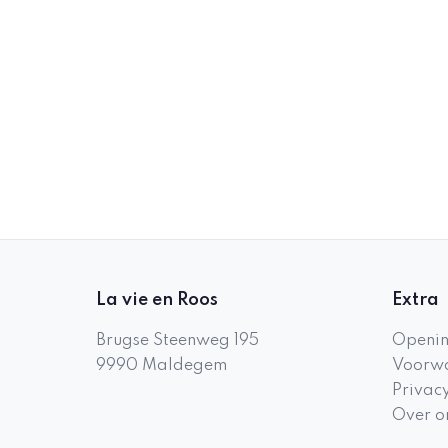
La vie en Roos
Extra
Brugse Steenweg 195
Openin
9990
Maldegem
Voorwa
Privac
Over o