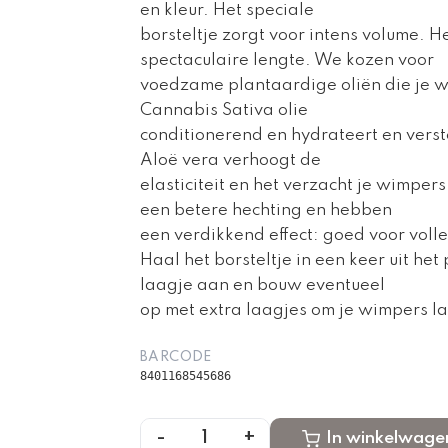
en kleur. Het speciale
borsteltje zorgt voor intens volume. He
spectaculaire lengte. We kozen voor
voedzame plantaardige oliën die je w
Cannabis Sativa olie
conditionerend en hydrateert en verste
Aloë vera verhoogt de
elasticiteit en het verzacht je wimpe
een betere hechting en hebben
een verdikkend effect: goed voor voll
Haal het borsteltje in een keer uit he
laagje aan en bouw eventueel
op met extra laagjes om je wimpers l
BARCODE
8401168545686
-
+
1
In winkelwage