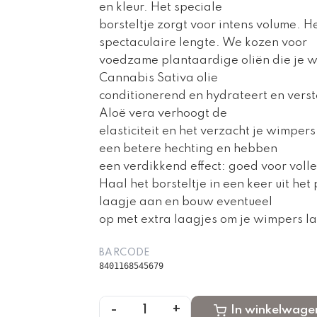
en kleur. Het speciale
borsteltje zorgt voor intens volume. He
spectaculaire lengte. We kozen voor
voedzame plantaardige oliën die je w
Cannabis Sativa olie
conditionerend en hydrateert en verste
Aloë vera verhoogt de
elasticiteit en het verzacht je wimpe
een betere hechting en hebben
een verdikkend effect: goed voor voll
Haal het borsteltje in een keer uit he
laagje aan en bouw eventueel
op met extra laagjes om je wimpers l
BARCODE
8401168545679
-
+
1
In winkelwage